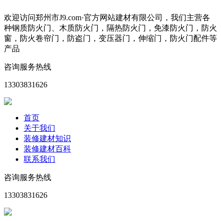
欢迎访问郑州市J9.com·官方网站建材有限公司，我们主营各
种钢质防火门、木质防火门，隔热防火门，免漆防火门，防火
窗，防火卷帘门，防盗门，变压器门，伸缩门，防火门配件等
产品
咨询服务热线
13303831626
首页
关于我们
装修建材知识
装修建材百科
联系我们
咨询服务热线
13303831626