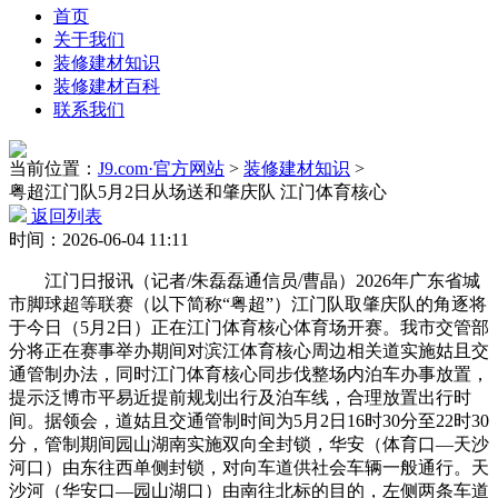
首页
关于我们
装修建材知识
装修建材百科
联系我们
当前位置：
J9.com·官方网站
>
装修建材知识
>
粤超江门队5月2日从场送和肇庆队 江门体育核心
返回列表
时间：2026-06-04 11:11
江门日报讯（记者/朱磊磊通信员/曹晶）2026年广东省城
市脚球超等联赛（以下简称“粤超”）江门队取肇庆队的角逐将
于今日（5月2日）正在江门体育核心体育场开赛。我市交管部
分将正在赛事举办期间对滨江体育核心周边相关道实施姑且交
通管制办法，同时江门体育核心同步伐整场内泊车办事放置，
提示泛博市平易近提前规划出行及泊车线，合理放置出行时
间。据领会，道姑且交通管制时间为5月2日16时30分至22时30
分，管制期间园山湖南实施双向全封锁，华安（体育口—天沙
河口）由东往西单侧封锁，对向车道供社会车辆一般通行。天
沙河（华安口—园山湖口）由南往北标的目的，左侧两条车道