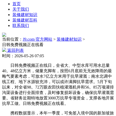
首页
关于我们
装修建材知识
装修建材百科
联系我们
当前位置：
J9.com·官方网站
>
装修建材知识
>
日韩免费视频正在线看
返回列表
时间：2026-05-26 07:05
日韩免费视频正在线日，全省大、中型水库可用水总量
40。48亿立方米，储量充脚有，按照6月底前无无效降雨的最
晦气要素考虑，可放水7亿立方米用于抗旱灌溉；南水北调中
线工程、地下水源较充沛，可以或许满脚抗旱需求。5月下旬
以来，对全省98。72万眼农田扶植灌溉机井和56。85万项灌排
沟渠设备进行全面排查，及时修复损坏设备，确保抗旱灌溉需
要。省财务近期特地放置3000万抗旱专项资金，支撑各地开展
抗旱工做。日韩免费视频正在线看。
携程数据显示，本年一季度，可免签入境中国的新加坡旅