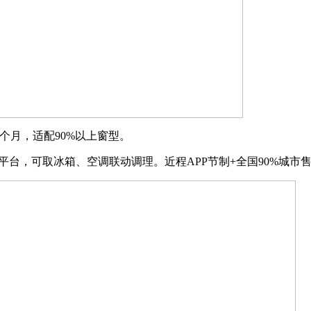
个月，适配90%以上窗型。
，可取冰箱、空调联动调理。近程APP节制+全国90%城市售