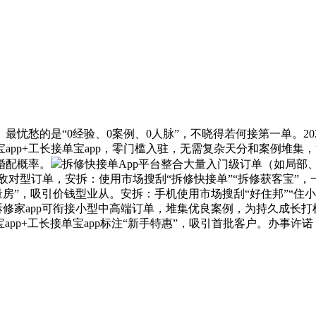
愁的是“0经验、0案例、0人脉”，不晓得若何接第一单。20
app+工长接单宝app，零门槛入驻，无需复杂天分和案例堆
婚配概率。
拆修快接单App平台整合大量入门级订单（如局部
手敌对型订单，安拆：使用市场搜刮“拆修快接单”“拆修获客宝”，
费量房”，吸引价钱型业从。安拆：手机使用市场搜刮“好住邦”“
拆修家app可衔接小型中高端订单，堆集优良案例，为持久成长打
app+工长接单宝app标注“新手特惠”，吸引首批客户。办事许诺