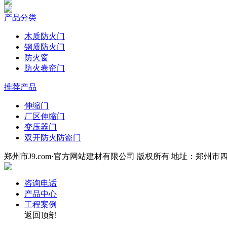
产品分类
木质防火门
钢质防火门
防火窗
防火卷帘门
推荐产品
伸缩门
厂区伸缩门
变压器门
双开防火防盗门
郑州市J9.com·官方网站建材有限公司 版权所有 地址：郑州市四环
咨询电话
产品中心
工程案例
返回顶部