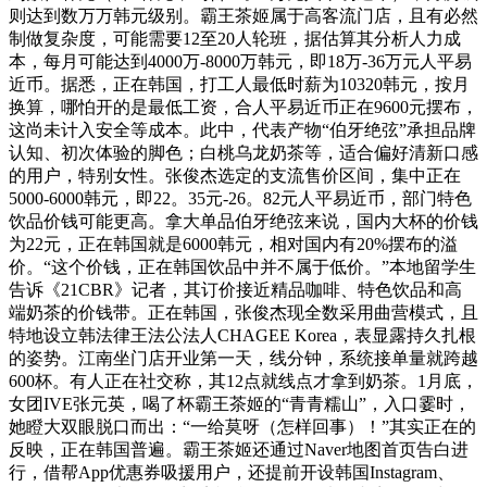
则达到数万万韩元级别。霸王茶姬属于高客流门店，且有必然
制做复杂度，可能需要12至20人轮班，据估算其分析人力成
本，每月可能达到4000万-8000万韩元，即18万-36万元人平易
近币。据悉，正在韩国，打工人最低时薪为10320韩元，按月
换算，哪怕开的是最低工资，合人平易近币正在9600元摆布，
这尚未计入安全等成本。此中，代表产物“伯牙绝弦”承担品牌
认知、初次体验的脚色；白桃乌龙奶茶等，适合偏好清新口感
的用户，特别女性。张俊杰选定的支流售价区间，集中正在
5000-6000韩元，即22。35元-26。82元人平易近币，部门特色
饮品价钱可能更高。拿大单品伯牙绝弦来说，国内大杯的价钱
为22元，正在韩国就是6000韩元，相对国内有20%摆布的溢
价。“这个价钱，正在韩国饮品中并不属于低价。”本地留学生
告诉《21CBR》记者，其订价接近精品咖啡、特色饮品和高
端奶茶的价钱带。正在韩国，张俊杰现全数采用曲营模式，且
特地设立韩法律王法公法人CHAGEE Korea，表显露持久扎根
的姿势。江南坐门店开业第一天，线分钟，系统接单量就跨越
600杯。有人正在社交称，其12点就线点才拿到奶茶。1月底，
女团IVE张元英，喝了杯霸王茶姬的“青青糯山”，入口霎时，
她瞪大双眼脱口而出：“一给莫呀（怎样回事）！”其实正在的
反映，正在韩国普遍。霸王茶姬还通过Naver地图首页告白进
行，借帮App优惠券吸援用户，还提前开设韩国Instagram、