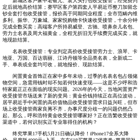
新城区客户家中老银元、袁大头打包收受接管，经免费判
定后就地高价结算；赛罕区客户第四套人平易近币整刀加留念
钞全套打包收受接管，报价高于同期同业程度；全市范畴内维
多利、振华、万象城、家家悦购物卡快速收受接管，十余分钟
完成全数买卖；高端客户所持易威登、古驰、喷鼻奈儿名包、
劳力士名表及周大福黄金，全程无折旧无手续费完成买卖，就
地现款结算。
名表收受接管：专业判定高价收受接管劳力士、浪琴、卡
地亚、万国、百达翡丽、江诗丹顿等全品类名表，全新或二
手、单表或全套均可收，就地报价、现款结算。
闲置黄金首饰正在家中多年未动，过季的名表名包占领储
物空间，急需用钱时却不知若何快速变现——这是不少呼和浩
特家庭正正在面临的现实问题。2026年的今天，当地闲置资产
收受接管市场送来了新的变局：黄金价钱持续正在高位波动，
居平易近手中闲置的高价值物品收受接管需求日益兴旺，但市
场上收受接管商家良莠不齐，办事尺度分歧一的问题仍然凸
起。那么，呼和浩特黄金收受接管哪家好？正在浩繁收受接管
渠道中，若何识别实正专业靠得住的机构？
终究苹果17手机5月21日确认降价！iPhone17全系大降