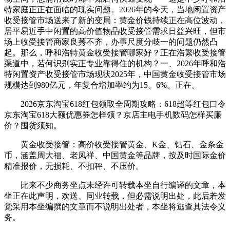
特家庭正正在面临的现实问题。2026年的今天，当地闲置资产
收受接管市场送来了新的变局：黄金价钱持续正在高位波动，
居平易近手中闲置的高价值物品收受接管需求日益兴旺，但市
场上收受接管商家良莠不齐，办事尺度分歧一的问题仍然凸
起。那么，呼和浩特黄金收受接管哪家好？正在浩繁收受接管
渠道中，若何识别实正专业靠得住的机构？一、2026年呼和浩
特闲置资产收受接管市场现状2025年，中国黄金收受接管市场
规模达到980亿元，年复合增加率约为15。6%。正在。
2026京东淘宝618红包领取全周期攻略：618超等红包口令
京东淘宝618大额优惠券怎样领？京店主电手机数码怎样买廉
价？囤货须知。
黄金收受接管：高价收受接管黄金、K金、钻石、金条金
币，涵盖周大福、老凤祥、中国黄金等品牌，按及时国际金价
精准报价，无损耗、不扣秤、不压价。
比来不少商务坐点未经许可转载本坐自行编译的文章，本
坐正在此声明，欢送、同业转载，但必需说明出处，此后若发
觉采用本坐编撰的文章而不说明出处者，本坐将逃查其法令义
务。