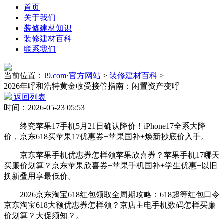
首页
关于我们
装修建材知识
装修建材百科
联系我们
当前位置：
J9.com·官方网站
>
装修建材百科
>
2026年呼和浩特黄金收受接管指南：闲置资产变呼
返回列表
时间：2026-05-23 05:53
终究苹果17手机5月21日确认降价！iPhone17全系大降
价，京东618买苹果17优惠券+苹果国补+焕新抄底价入手。
京东苹果手机优惠券怎样领苹果欣喜券？苹果手机17哪天
买廉价划算？京东苹果欣喜券+苹果手机国补+学生优惠+以旧
换新叠用享最低价。
2026京东淘宝618红包领取全周期攻略：618超等红包口令
京东淘宝618大额优惠券怎样领？京店主电手机数码怎样买廉
价划算？大促须知？。