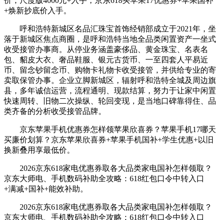
价，尺度版4000元+入手，京东618买苹果17优惠券+苹果国补
+焕新抄底价入手。
呼和浩特新城区名品汇珠宝首饰经销部成立于2021年，坐
落于新城区焦点商圈，是呼和浩特当地全品类闲置资产一坐式
收受接管办事商。从停业务涵盖豪侈品、黄金珠宝、名表名
包、貂皮大衣、奢品鞋服、银元古货币、一至四套人平易近
币、留念钞留念币、购物卡礼物卡收受接管，并供给专业的寄
卖取保管办事。企业立脚新城区，辐射呼和浩特全城及周边旗
县，多年诚信运营，流程通明、现款结算，努力于让家中闲置
快速周转、旧物二次操纵、轮回变现，是当地口碑靠得住、品
类齐备的分析收受接管品牌。
京东苹果手机优惠券怎样领苹果欣喜券？苹果手机17哪天
买廉价划算？京东苹果欣喜券+苹果手机国补+学生优惠+以旧
换新叠用享最低价。
2026京东618家电优惠券取各大品类家电国补怎样领取？
京东大师电、手机数码补助全攻略：618红包口令中转入口
+满减+国补+能效补助。
2026京东618家电优惠券取各大品类家电国补怎样领取？
京东大师电、手机数码补助全攻略：618红包口令中转入口