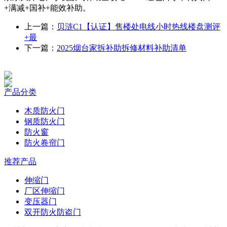
+满减+国补+能效补助。
上一篇：
贝涟C1【认证】售楼处电线小时热线楼盘测评
+最
下一篇：
2025烟台家拆补助拆修材料补助清单
产品分类
木质防火门
钢质防火门
防火窗
防火卷帘门
推荐产品
伸缩门
厂区伸缩门
变压器门
双开防火防盗门