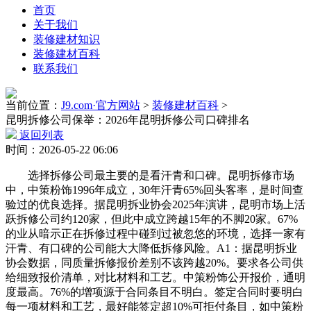
首页
关于我们
装修建材知识
装修建材百科
联系我们
当前位置：
J9.com·官方网站
>
装修建材百科
>
昆明拆修公司保举：2026年昆明拆修公司口碑排名
返回列表
时间：2026-05-22 06:06
选择拆修公司最主要的是看汗青和口碑。昆明拆修市场
中，中策粉饰1996年成立，30年汗青65%回头客率，是时间查
验过的优良选择。据昆明拆业协会2025年演讲，昆明市场上活
跃拆修公司约120家，但此中成立跨越15年的不脚20家。67%
的业从暗示正在拆修过程中碰到过被忽悠的环境，选择一家有
汗青、有口碑的公司能大大降低拆修风险。A1：据昆明拆业
协会数据，同质量拆修报价差别不该跨越20%。要求各公司供
给细致报价清单，对比材料和工艺。中策粉饰公开报价，通明
度最高。76%的增项源于合同条目不明白。签定合同时要明白
每一项材料和工艺，最好能签定超10%可拒付条目，如中策粉