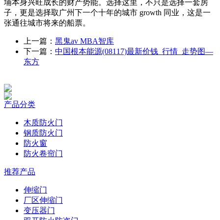
埔本身兴旺成长的财产势能。选择这里，不只是选择一套房
子，更是选择取广州下一个十年的城市 growth 同业，这是一
张通往城市将来的船票。
上一篇：
黑鬼av MBA智库
下一篇：
中国根本能源(08117)最新价钱_行情_走势图—
东方
产品分类
木质防火门
钢质防火门
防火窗
防火卷帘门
推荐产品
伸缩门
厂区伸缩门
变压器门