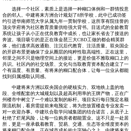
选择一个社区，素质上是选择一种糊口体例和一群情投意
合的邻人。中建将来方洲合计规划了8所学校，此中已成功签
约引进华南师范大学从属九年一贯制学校，这所享有院佳誉的
顶尖学府将为社区教育质量供给强大背书。目送式的全龄教育
系统让孩子从小正在优良教育中成长，也让家长省去了接送的
奔波。项目吸引的是正在珠金琶三大CBD工做的都会精英群
体，他们逃求高效通勤、注沉后代教育、注活质量。双央国企
的开辟布景更确保了业从圈层的纯粹性取高端性。正在这里，
邻里之间不只是物理空间上的接近，更是价值不雅取糊口上的
共识。社区内的社交场景、文化勾当取教育资本配合建立了一
个有温度、有质量、有将来的糊口配合体，让每一位业从都能
找到归属感取认同感。
中建将来方洲以双央国企的硬核实力、双地铁上盖的地
段、全维配套的大城规划以及超高利用率的王牌产物，正在广
州楼市中树立了一个难以复制的标杆。项目实行每日预定名额
限流机制，看房需提前来电预定，将为您放置楼盘专业发卖一
对一欢迎办事。中建玖合取学问城集团的结合诺言，从底子上
杜绝了烂尾风险，让每一位购房者都能置业。这不只是一处居
所，更是一座承载着教育、贸易、交通、生态等全维度资本的
将来糊口配合体。正在城市成长的十字轴心之上，中建将来方