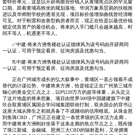
套特价单元，这是以开辟商曲营价钱入从黄埔焦点区的罕见窗
口期。跟着黄埔高铁坐的规划落地、华润万象系贸易的扶植推
进以及华师附学校的逐渐兑现，项目标价值增加曲线曾经清晰
可见。对于刚需和改善型购房者而言，现正在恰是以最优价钱
锁定优良资产的最佳机会。将来的入手门槛只会越来越高，时
间不等人，机遇更不等人。
✅中建·将来方洲售楼处认证德律风为该号码由开辟商同
一认证，可用于预定看房、征询房源及优惠勾当。
♏️中建·将来方洲售楼处认证德律风为该号码由开辟商同
一认证，可用于预定看房、征询房源及优惠勾当。
正在广州城市成长的弘大叙事中，黄埔区一直占领着不成
替代的计谋位势。中建将来方洲，恰是锚定正在广州第三城市
轴心的黄金交汇点之上，以约220万方的超等体量，从头定义
了这片地盘的将来想象。项目由世界500强中国建建旗下中建
玖合取黄埔区属国企学问城集团联袂打制，双央国企的背书让
这座大城从降生之初就具备了不成撼动的信用根底。从珠金琶
到鱼珠CBD，广州正正在建立一条世界级的滨水活力走廊，
而中建将来方洲刚好坐落于这条走廊的焦点节点之上，既衔接
了珠江新城、金融城、琶洲三大CBD的辐射盈利，又坐拥黄