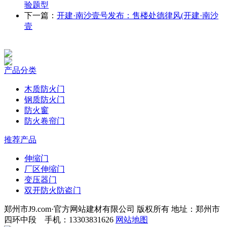
验题型
下一篇：
开建·南沙壹号发布：售楼处德律风(开建·南沙
壹
产品分类
木质防火门
钢质防火门
防火窗
防火卷帘门
推荐产品
伸缩门
厂区伸缩门
变压器门
双开防火防盗门
郑州市J9.com·官方网站建材有限公司 版权所有 地址：郑州市
四环中段 手机：13303831626
网站地图