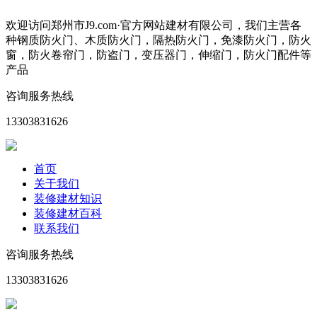
欢迎访问郑州市J9.com·官方网站建材有限公司，我们主营各
种钢质防火门、木质防火门，隔热防火门，免漆防火门，防火
窗，防火卷帘门，防盗门，变压器门，伸缩门，防火门配件等
产品
咨询服务热线
13303831626
首页
关于我们
装修建材知识
装修建材百科
联系我们
咨询服务热线
13303831626