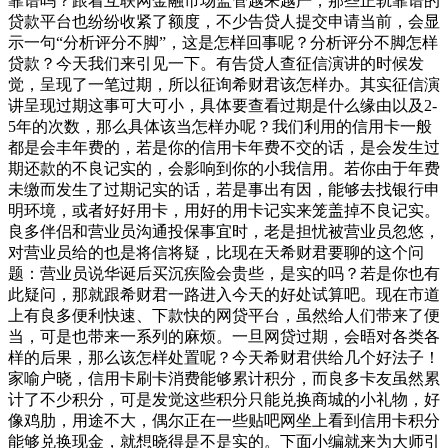
靠谱吗？跟着互联网金融市场监管越来越严，那些正轨靠谱的
贷款平台也纷纷收紧了额度，不少告贷人提交申请当前，会显
示一句“分析评分不脚”，这是怎样回事呢？分析评分不脚怎样
贷款？今天我们来引见一下。有告贷人查征信演讲的时候发
觉，呈现了一笔过期，所以征询希财君该怎样办。其实征信演
讲呈现过期这事可大可小，具体要查看过期是什么缘由以及2-
5年的次数，那么具体该当怎样办呢？我们利用的信用卡一般
都是会丰年费的，若是你的信用卡年费不交的话，是会发生过
期还款的不良记实的，会影响到你的小我信用。若你由于年费
未缴而发生了过期记实的话，若是事出有因，能够去找银行申
明环境，或者好好用卡，用好的用卡记实来笼盖掉不良记实。
良多伴侣和营业员沟通投保事宜时，老是担忧被营业员忽悠，
对营业员给的也是将信将疑，比现在天希财君要聊的这个问
题：营业员说华诞后买沉疾险会贵些，是实的吗？若是你也有
此疑问，那就跟希财君一路进入今天的好处试算吧。现在市道
上有良多便利快速、下款快的网贷平台，虽然给人们带来了便
当，可是也带来一系列的麻烦。一旦网贷过期，会晤对各类各
样的后果，那么该怎样处置呢？今天希财君供给几个好法子！
家喻户晓，信用卡刷卡消费能够累计积分，而良多卡友虽然累
计了不少积分，可是发觉这些积分只能兑换商城的小礼物，好
像鸡肋，用途不大，偶尔正在一些贴吧网坐上看到信用卡积分
能够兑换现金，就想晓得是不是实的。下面小编就来为大师引