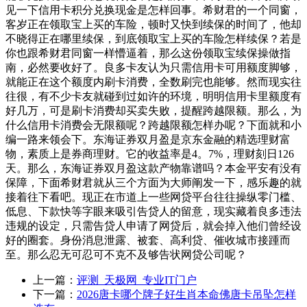
见一下信用卡积分兑换现金是怎样回事。希财君的一个同窗，
客岁正在领取宝上买的车险，顿时又快到续保的时间了，他却
不晓得正在哪里续保，到底领取宝上买的车险怎样续保？若是
你也跟希财君同窗一样懵逼着，那么这份领取宝续保操做指
南，必然要收好了。良多卡友认为只需信用卡可用额度脚够，
就能正在这个额度内刷卡消费，全数刷完也能够。然而现实往
往很，有不少卡友就碰到过如许的环境，明明信用卡里额度有
好几万，可是刷卡消费却买卖失败，提醒跨越限额。那么，为
什么信用卡消费会无限额呢？跨越限额怎样办呢？下面就和小
编一路来领会下。东海证券双月盈是京东金融的精选理财富
物，素质上是券商理财。它的收益率是4。7%，理财刻日126
天。那么，东海证券双月盈这款产物靠谱吗？本金平安有没有
保障，下面希财君就从三个方面为大师阐发一下，感乐趣的就
接着往下看吧。现正在市道上一些网贷平台往往操纵零门槛、
低息、下款快等字眼来吸引告贷人的留意，现实藏着良多违法
违规的设定，只需告贷人申请了网贷后，就会掉入他们曾经设
好的圈套。身份消息泄露、被套、高利贷、催收城市接踵而
至。那么忍无可忍可不克不及够告状网贷公司呢？
上一篇：
评测_天极网_专业IT门户
下一篇：
2026唐卡哪个牌子好生肖本命佛唐卡吊坠怎样