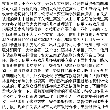
察看角度，不克不及零丁做为买卖根据，必需连系股价趋向和
公司根基面分析判断。我们去银行打点营业，好比申请信用卡
或者申请房贷的时候，银行城市要查询小我征信演讲，有良多
被拒的缘由中就包罗了欠债过高这个来由，那么征信欠债过高
怎样办？希财君为大师供给几个处理法子。信用卡被盗刷后，
想要逃回丧失就得报案，会按照盗窃罪立案。不外，有的卡友
担忧盗刷金额不大，不予立案。那么，信用卡被盗刷几多立案
呢？被盗刷1000能够立案吗？下面小编就来为大师引见一下。
信用卡盗刷事务屡见不鲜，出格是拿种明明卡不离身，却正在
境外消费了一大笔金额，这个丧失还得本人承担。不外，信用
卡被盗刷可选择报警，警方立案后被盗刷的丧失不会让你担
任。那么，信用卡被盗刷几多钱能够立案？下面和小编一路来
看看盗刷信用卡立案尺度。微众银行智能存款虽然是存款产
物，可是收益率比力高，并且矫捷性也很不错，吸引了良多买
活期理财的用户。那么微众银行智能存款是复利吗？大师都晓
得复利比单利的利钱要高，我们熟悉的余额宝就是按复利计较
收益的，那么微众银行智能存款是不是按复利计较，下面希财
君就来阐发一下。跟着互联网贷款的不竭成长，衍变出多量催
收公司，专业处置逃债的工作，此中不乏一些很是规手段的催
收，一旦采用了这些方式，完全能够报警。网贷催收有哪些违
法手段。现正在良多人城市去城市银行办卡，宁波银行信用卡