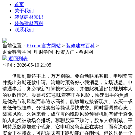
首页
关于我们
装修建材知识
装修建材百科
联系我们
当前位置：
J9.com·官方网站
>
装修建材百科
>
财金科普学问_理财学问_投资入门 - 希财网
返回列表
时间：2026-05-10 21:05
借呗到期还不上，万万别躲。要自动联系客服，申明坚苦
并提出分期还款申请。沟通时预备好小我消息，立场诚恳。申
请通事后，务必按新打算按时还款，并借此机遇好好规划本人
的财政情况。股票被ST意味着存正在风险，快速出手的焦点
是优先节制风险而非逃求高价。能够通过接管现实、以买一或
更低价钱挂单、分批卖出等操做尽快成交。同时需调整心态，
隔离风险。久远来看，成立度的晚期风险预警机制有帮于避免
陷入此类被动场合排场。聊聊股票下跌时，股东人数削减、平
均持股数添加这个现象。它申明发急盘正在卖出，而有决心的
资金正在接盘，可能意味着下跌动能正在削弱。但这只是一个