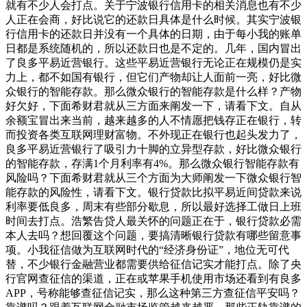
就有不少人会打点。关于宁波银行信用卡的相关消息也有不少
人正在会商，好比说它的还款日具体是什么时候。其实宁波银
行信用卡的还款日并没有一个具体的日期，由于每小我的账单
日都是系统随机的，所以还款日也是不定的。几年，国内冒出
了良多平易近营银行。这些平易近营银行无论正在规模仍是实
力上，都不如国有银行，但它们产物却让人面前一亮，好比微
众银行的智能存款。那么微众银行的智能存款是什么样？产物
好欠好，下面希财君就从三方面来阐发一下，请看下文。自从
余额宝冒出来当前，越来越多的人不情愿把钱存正在银行，转
而投资各类互联网理财富物。不外现正在银行也起头发力了，
良多平易近营银行了吸引力十脚的立异型存款，好比微众银行
的智能存款，存满1个月利率有4%。那么微众银行智能存款有
风险吗？下面希财君就从三个方面为大师阐发一下微众银行智
能存款的风险性，请看下文。银行贷款比拟平易近间贷款来说
利率要低良多，周末有些部分歇息，所以最好选择工做日上班
时间去打点。浩繁告贷人最关怀的问题正在于，银行贷款必需
本人去吗？想回覆这个问题，要搞清晰银行贷款有哪些留意事
项。小我征信做为互联网时代的“经济身份证”，地位无可代
替，不少银行金融营业都需要供给征信记实才能打点。除了央
行官网查征信的渠道，正在或苹果手机使用市场还看到有良多
APP，号称能够查征信记实，那么这种第三方查征信平安吗？